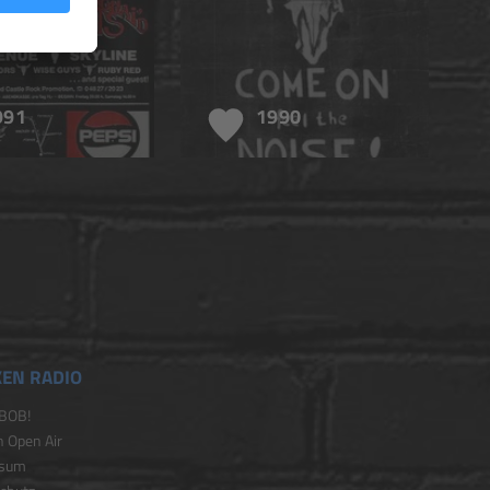
991
1990
EN RADIO
BOB!
 Open Air
ssum