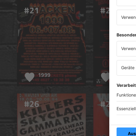
#21
#22
1999
1998
#26
#27