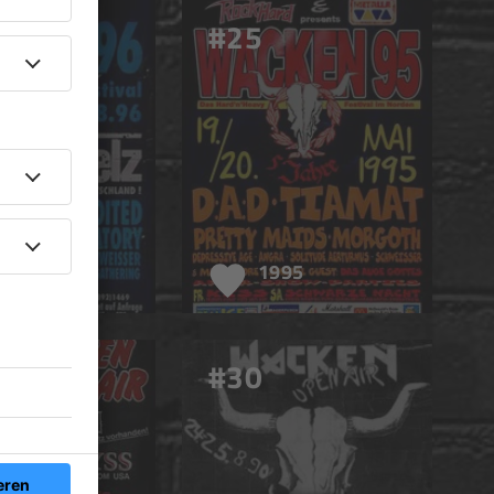
#25
996
1995
#30