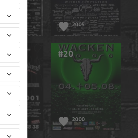
006
2005
#20
001
2000