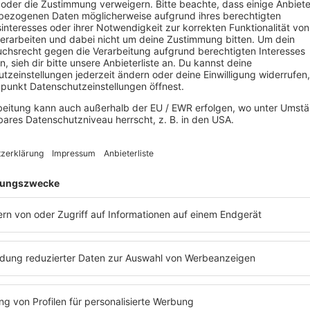
#8
#9
2012
2
#13
#14