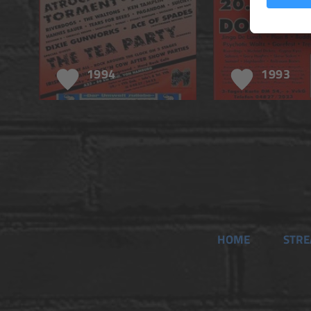
1994
1993
HOME
STR