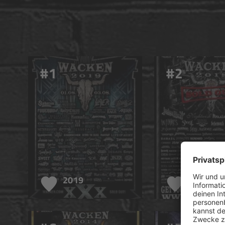
#1
#2
2019
2018