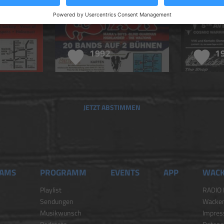
1992
1
JETZT ABSTIMMEN
EAMS
PROGRAMM
EVENTS
APP
WACK
Playlist
RADIO 
Sendungen
Wacken
Musikwunsch
Impre