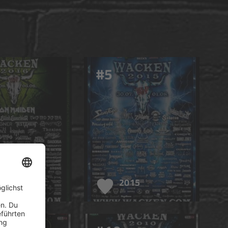
#5
016
2015