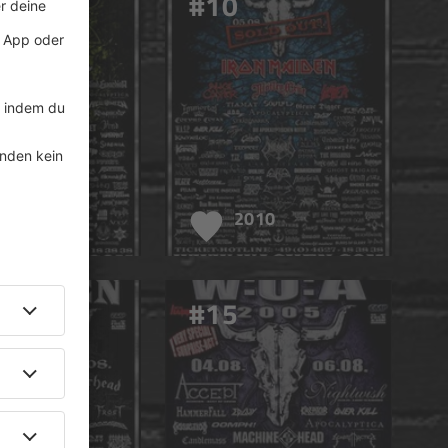
#10
011
2010
#15