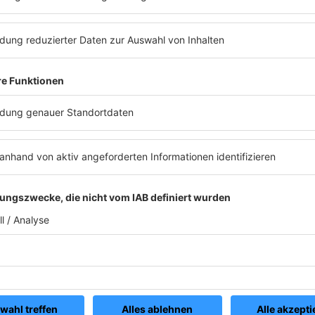
#23
#24
1997
1
#28
#29