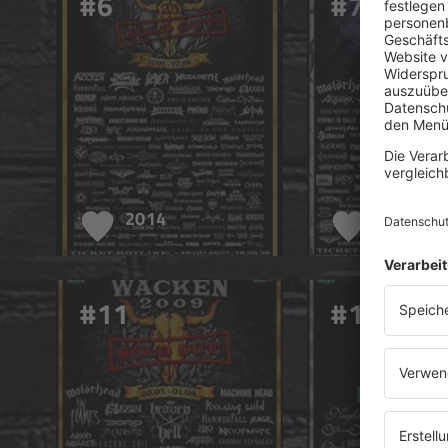
#6
#7
2014
2013
#11
#12