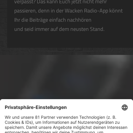
verpasst? Das kann Euch jetzt nicht mehr
passieren, denn in der Wacken Radio-App könnt
Ihr die Beiträge einfach nachhören
und seid immer auf dem neusten Stand.
Für müde Metalheads: Eure Weck- und