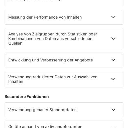
HOME
STREAMS
PROGRAMM
Playlist
Sendungen
Musikwunsch
Podcasts
EVENTS
APP
WACKEN RADIO
RADIO BOB!
Wacken Open Air
Impressum
Datenschutz
Datenschutzeinstellungen
Werbung schalten