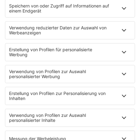
Ihr könnt die Wacken Radio-App natürlich auch ganz
bequem und sicher über das Infotainmentsystem Eures
Auto steuern.
Dazu müsst Ihr Euer Smartphone nur über das USB-
Kabel oder via Bluetooth mit Eurem Apple Carplay-
bzw. Android Auto-fähigen Gefährt verbinden.
Anschließend könnt ihr das Handy getrost ablegen und
die Wacken Radio-App auch während der Fahrt ganz
sicher bedienen. Ihr müsst also unterwegs zu keiner
Zeit auf den Sound des Wacken Open Airs verzichten!