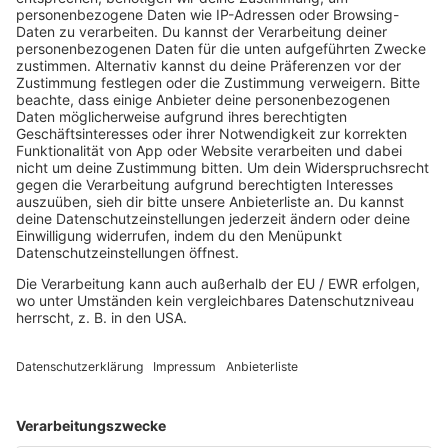
Einschlaffunktion!
WAAAAAACKEN! Dieser Schlachtruf ist Musik in
Euren Ohren? Dann startet mit der Wacken
Radio-App in den Tag und lasst Euch vom Gebrüll
wilder Wackengänger, Musik aus dem Stream
oder einer Festivalgeräuschkulisse wecken.
Zusätzlich bekommt Ihr die besten Einschlaf-
Hilfen: Bierflaschen-Geklapper, Zeltplatz-
Getummel und "Rain or shine"-Atmosphäre.
Wacken on the road: Apple Carplay und Android
Auto