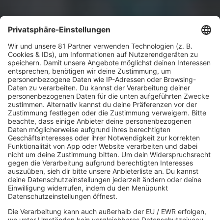
VOTING
In welchem Jahr wart Ihr das erste Mal
auf dem W:O:A?
Hier an der Umfrage teilnehmen.
MEHR LESEN