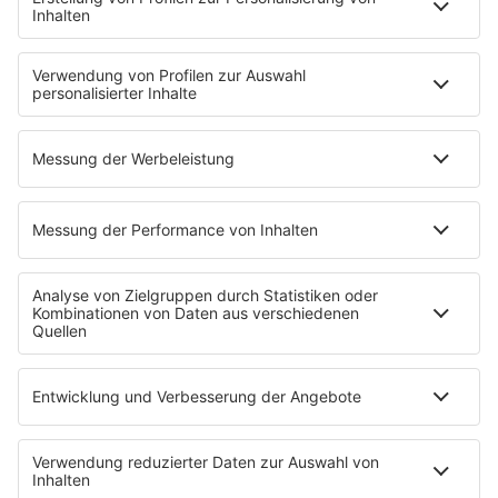
MEHR LESEN
HOME
STREAMS
PROGRAMM
Playlist
Sendungen
Musikwunsch
Podcasts
EVENTS
APP
WACKEN RADIO