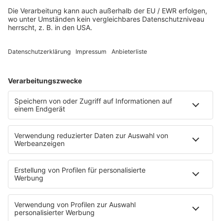
Wacken Radio-App
Alle Metal-Streams und Wacken-News in
einer App.
DOWNLOAD