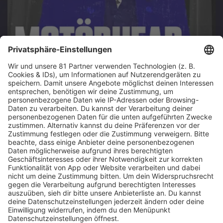
JETZT ABSPIELEN
Jetzt den Stream starten!
Es läuft:
Motörhead mit I Don't Believe a Word