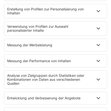
HOME
STREAMS
PROGRAMM
Playlist
Sendungen
Musikwunsch
Podcasts
EVENTS