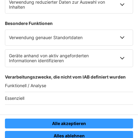
APP
WACKEN RADIO
RADIO BOB!
Wacken Open Air
Impressum
Datenschutz
Datenschutzeinstellungen
Werbung schalten
Kontakt
© RADIO BOB GmbH & Co. KG